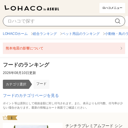
ロハコメニュー
フード
カテゴリ選択
LOHACOホーム
総合ランキング
ペット用品のランキング
小動物・鳥の
熊本地震の影響について
フードのランキング
2026年08月10日更新
フード
カテゴリ選択
フードのカテゴリページを見る
ポイント等は原則として税抜金額に対し付与されます。また、表示よりも付与数、付与率が少
ない場合があります。最新の情報はカート画面でご確認ください。
1
チンチラプレミアムフード シン