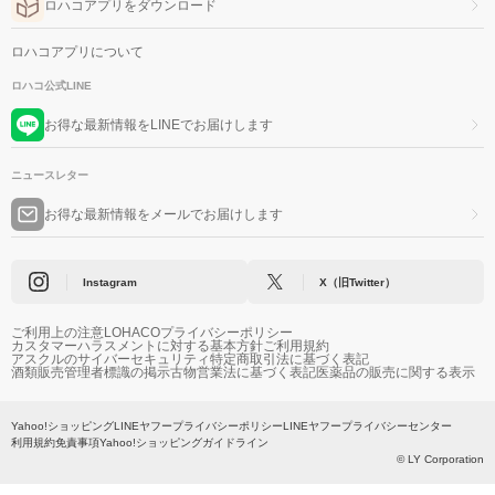
ロハコアプリをダウンロード
ロハコアプリについて
ロハコ公式LINE
お得な最新情報をLINEでお届けします
ニュースレター
お得な最新情報をメールでお届けします
Instagram
X（旧Twitter）
ご利用上の注意
LOHACOプライバシーポリシー
カスタマーハラスメントに対する基本方針
ご利用規約
アスクルのサイバーセキュリティ
特定商取引法に基づく表記
酒類販売管理者標識の掲示
古物営業法に基づく表記
医薬品の販売に関する表示
Yahoo!ショッピング
LINEヤフープライバシーポリシー
LINEヤフープライバシーセンター
利用規約
免責事項
Yahoo!ショッピングガイドライン
© LY Corporation