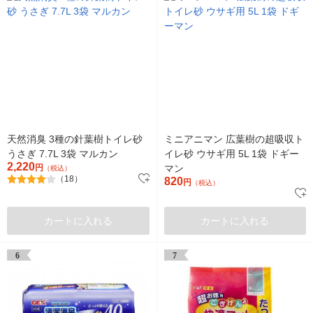
天然消臭 3種の針葉樹トイレ砂
ミニアニマン 広葉樹の超吸収ト
うさぎ 7.7L 3袋 マルカン
イレ砂 ウサギ用 5L 1袋 ドギー
2,220
円
マン
（税込）
（18）
820
円
（税込）
カートに入れる
カートに入れる
6
7