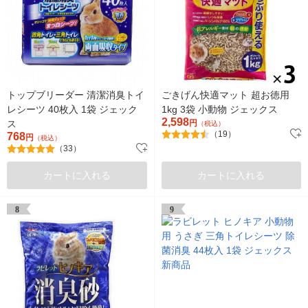
トップブリーダー 清潔消臭トイ
ごきげん快適マット 超お徳用
レシーツ 40枚入 1袋 ジェック
1kg 3袋 小動物 ジェックス
2,598
ス
円
（税込）
（19）
768
円
（税込）
（33）
カートに入れる
カートに入れる
8
9