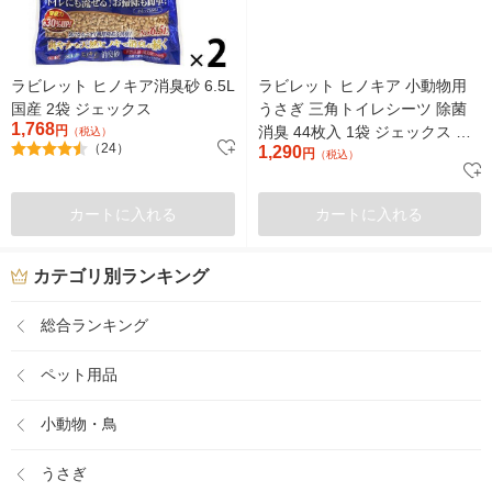
ラビレット ヒノキア消臭砂 6.5L
ラビレット ヒノキア 小動物用
国産 2袋 ジェックス
うさぎ 三角トイレシーツ 除菌
1,768
円
消臭 44枚入 1袋 ジェックス 新
（税込）
（24）
1,290
商品
円
（税込）
カートに入れる
カートに入れる
カテゴリ別ランキング
総合ランキング
ペット用品
小動物・鳥
うさぎ