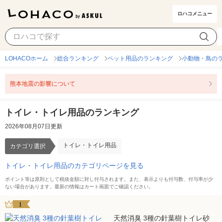
ロハコメニュー
トイレ・トイレ用品
カテゴリ選択
LOHACOホーム
総合ランキング
ペット用品のランキング
小動物・鳥の
熊本地震の影響について
トイレ・トイレ用品のランキング
2026年08月07日更新
トイレ・トイレ用品
カテゴリ選択
トイレ・トイレ用品のカテゴリページを見る
ポイント等は原則として税抜金額に対し付与されます。また、表示よりも付与数、付与率が少
ない場合があります。最新の情報はカート画面でご確認ください。
1
天然消臭 3種の針葉樹トイレ砂