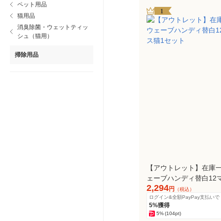
ペット用品
1
猫用品
消臭除菌・ウェットティッ
シュ（猫用）
掃除用品
【アウトレット】在庫一
ェーブハンディ替白12マ
2,294
猫1セット
円
（税込）
ログイン&全額PayPay支払いで
5%獲得
5%
(104pt)