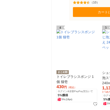
（10）
カート
4
5
まとめ割
シュ
トイレブラシスポンジ 1
泡ス
個 猫壱
24
430
円
1,1
（税込）
ト
ログイン&全額PayPay支払いで
1つあ
5%獲得
ログイ
5%
5%
(18pt)
5