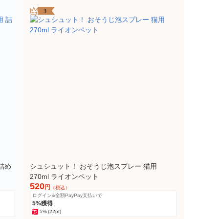
3
詰め
シュシュット！ おそうじ泡スプレー 猫用
270ml ライオンペット
520
円
（税込）
ログイン&全額PayPay支払いで
5%獲得
5%
(22pt)