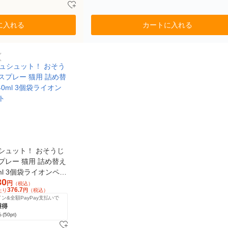
に入れる
カートに入れる
シュット！ おそうじ
プレー 猫用 詰め替え
0ml 3個袋ライオンペッ
30
円
（税込）
376.7
たり
円
（税込）
ン&全額PayPay支払いで
獲得
%
(50pt)