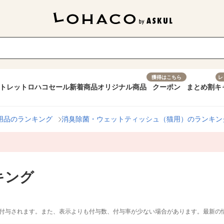
獲得はこちら
レ
トレット
ロハコセール
新着商品
オリジナル商品
クーポン
まとめ割
キ
用品のランキング
消臭除菌・ウェットティッシュ（猫用）のランキン
キング
付与されます。また、表示よりも付与数、付与率が少ない場合があります。最新の