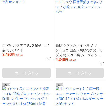
NEWパルプエコ 紙砂 猫砂 6L 7
猫砂 システムトイレ用 クリー
袋 サンメイト
ンミュウ 国産天然ひのきのチッ
3,490
円
プ 小粒 2.7L 8袋 シーズイシハ
（税込）
4,240
ラ
円
（税込）
カートに入れる
カートに入れる
50
51