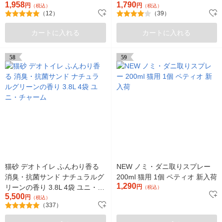
1,958
1,790
袋 ユニ・チャーム
円
ナル 限定
円
（税込）
（税込）
（12）
（39）
カートに入れる
カートに入れる
58
59
猫砂 デオトイレ ふんわり香る
NEW ノミ・ダニ取りスプレー
消臭・抗菌サンド ナチュラルグ
200ml 猫用 1個 ペティオ 新入荷
1,290
リーンの香り 3.8L 4袋 ユニ・チ
円
（税込）
5,500
ャーム
円
（税込）
（337）