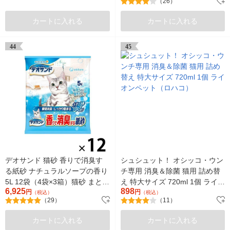
（26）
カートに入れる
カートに入れる
44
45
デオサンド 猫砂 香りで消臭す
シュシュット！ オシッコ・ウン
る紙砂 ナチュラルソープの香り
チ専用 消臭＆除菌 猫用 詰め替
5L 12袋（4袋×3箱）猫砂 まとめ
え 特大サイズ 720ml 1個 ライオ
6,925
898
買い
円
ンペット（ロハコ）
円
（税込）
（税込）
（29）
（11）
カートに入れる
カートに入れる