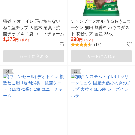
猫砂 デオトイレ 飛び散らない
シャンプータオル うるおうコラ
ねこ型チップ 天然木 消臭・抗
ーゲン 猫用 無香料 ハウスダス
菌チップ 4L 1袋 ユニ・チャーム
ト 花粉ケア 国産 25枚
1,375
298
円
円
（税込）
（税込）
（13）
カートに入れる
カートに入れる
54
55