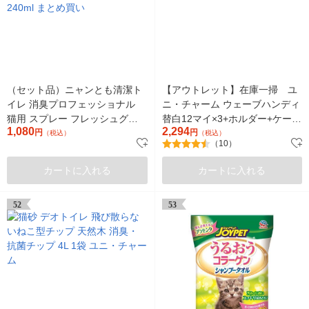
（セット品）ニャンとも清潔ト
【アウトレット】在庫一掃 ユ
イレ 消臭プロフェッショナル
ニ・チャーム ウェーブハンディ
猫用 スプレー フレッシュグリ
替白12マイ×3+ホルダー+ケース
1,080
2,294
ーンの香り 本体270ml＋詰替
円
猫1セット
円
（税込）
（税込）
（10）
240ml まとめ買い
カートに入れる
カートに入れる
52
53