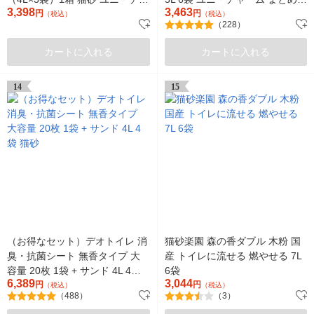
3,398
3,463
ーム
円
い
円
（税込）
（税込）
（228）
カートに入れる
カートに入れる
14
15
（お得なセット）デオトイレ 消
猫砂楽園 森の香ダブル 木粉 国
臭・抗菌シート 無香タイプ 大
産 トイレに流せる 燃やせる 7L
容量 20枚 1袋 + サンド 4L 4袋
6袋
6,389
3,044
猫砂
円
円
（税込）
（税込）
（488）
（3）