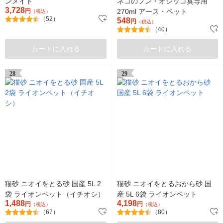
ンメイト
ネコのフン・オシッコ臭専用
3,728
円
270ml アース・ペット
（税込）
（52）
548
円
（税込）
（40）
カートに入れる
カートに入れる
28
29
猫砂 ニオイをとる砂 国産 5L 2
猫砂 ニオイをとるおから砂 国
袋 ライオンペット（イチオシ）
産 5L 6袋 ライオンペット
1,488
4,198
円
円
（税込）
（税込）
（67）
（80）