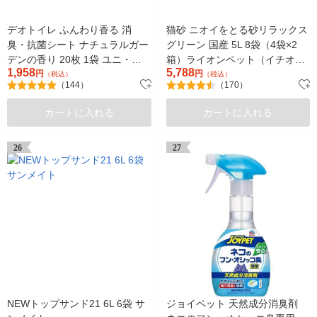
デオトイレ ふんわり香る 消
猫砂 ニオイをとる砂リラックス
臭・抗菌シート ナチュラルガー
グリーン 国産 5L 8袋（4袋×2
デンの香り 20枚 1袋 ユニ・チ
箱）ライオンペット（イチオ
1,958
5,788
ャーム
円
シ）
円
（税込）
（税込）
（144）
（170）
カートに入れる
カートに入れる
26
27
NEWトップサンド21 6L 6袋 サ
ジョイペット 天然成分消臭剤