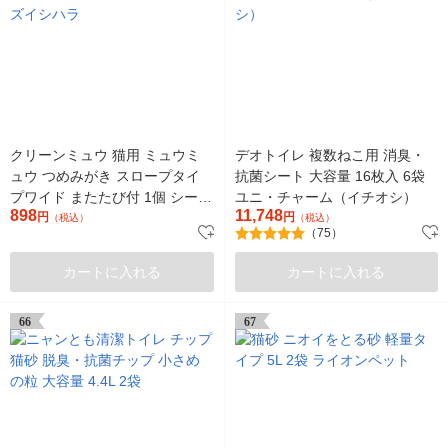
クリーンミュウ 猫用 ミュウミ
デオトイレ 複数ねこ用 消臭・
ュウ つめみがき スロープタイ
抗菌シート 大容量 16枚入 6袋
プワイド またたび付 1個 シーズ
ユニ・チャーム（イチオシ）
898
11,748
イシハラ
円
円
（税込）
（税込）
（75）
カートに入れる
カートに入れる
66
67