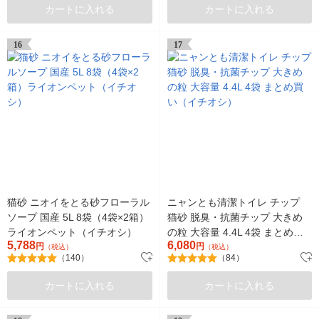
カートに入れる
カートに入れる
16
17
猫砂 ニオイをとる砂フローラル
ニャンとも清潔トイレ チップ
ソープ 国産 5L 8袋（4袋×2箱）
猫砂 脱臭・抗菌チップ 大きめ
ライオンペット（イチオシ）
の粒 大容量 4.4L 4袋 まとめ買
5,788
6,080
円
い（イチオシ）
円
（税込）
（税込）
（140）
（84）
カートに入れる
カートに入れる