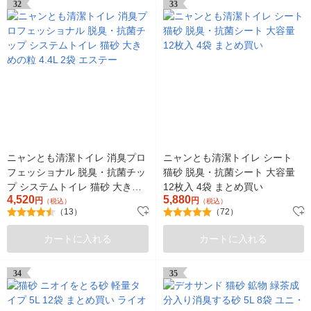
32
33
ニャンとも清潔トイレ 消臭プロ
ニャンとも清潔トイレ シート
フェッショナル 脱臭・抗菌チッ
猫砂 脱臭・抗菌シート 大容量
プ システムトイレ 猫砂 大きめ
12枚入 4袋 まとめ買い
4,520
5,880
の粒 4.4L 2袋 エステー
円
円
（税込）
（税込）
（13）
（72）
カートに入れる
カートに入れる
34
35