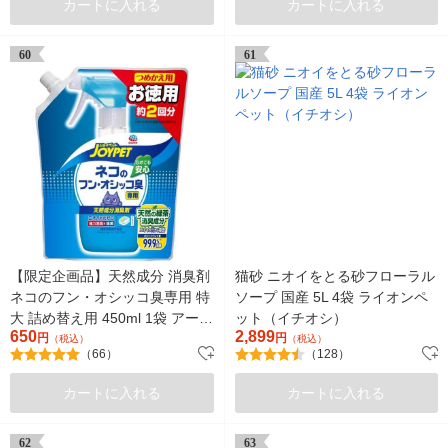
カートに入れる
カートに入れる
60
61
【限定企画品】天然成分 消臭剤
猫砂 ニオイをとる砂フローラル
ネコのフン・オシッコ臭専用 特
ソープ 国産 5L 4袋 ライオンペ
大 詰め替え用 450ml 1袋 アー
ット（イチオシ）
650
2,899
ス・ペット
円
円
（税込）
（税込）
（66）
（128）
カートに入れる
カートに入れる
62
63