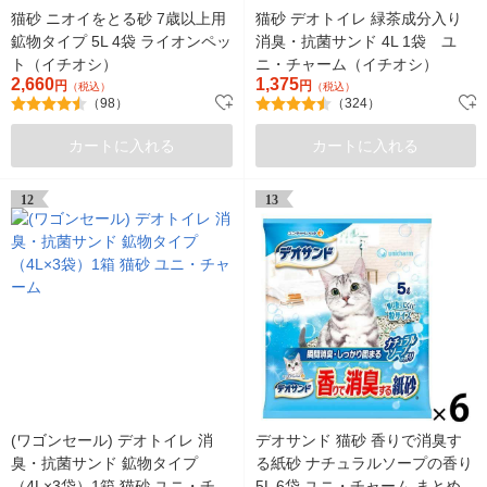
猫砂 ニオイをとる砂 7歳以上用
猫砂 デオトイレ 緑茶成分入り
鉱物タイプ 5L 4袋 ライオンペッ
消臭・抗菌サンド 4L 1袋 ユ
ト（イチオシ）
ニ・チャーム（イチオシ）
2,660
1,375
円
円
（税込）
（税込）
（98）
（324）
カートに入れる
カートに入れる
12
13
(ワゴンセール) デオトイレ 消
デオサンド 猫砂 香りで消臭す
臭・抗菌サンド 鉱物タイプ
る紙砂 ナチュラルソープの香り
（4L×3袋）1箱 猫砂 ユニ・チャ
5L 6袋 ユニ・チャーム まとめ買