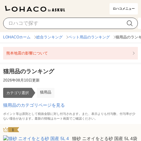
ロハコメニュー
猫用品
カテゴリ選択
LOHACOホーム
総合ランキング
ペット用品のランキング
猫用品のラン
熊本地震の影響について
猫用品のランキング
2026年08月10日更新
猫用品
カテゴリ選択
猫用品のカテゴリページを見る
ポイント等は原則として税抜金額に対し付与されます。また、表示よりも付与数、付与率が少
ない場合があります。最新の情報はカート画面でご確認ください。
1
猫砂 ニオイをとる砂 国産 5L 4袋