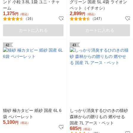
ンド 小粒 3.8L 1袋 ユニ・チャ
グリーン 国産 5L 4袋 ライオン
ーム
ペット（イチオシ）
1,375
2,899
円
円
（税込）
（税込）
（16）
（147）
カートに入れる
カートに入れる
42
43
猫砂 極カタピー 紙砂 国産 6L 6
しっかり消臭するひのきの猫砂
袋 ペパーレット
森林からの贈りもの 燃やせる
5,100
円
国産 7L アース・ペット
（税込）
685
円
（税込）