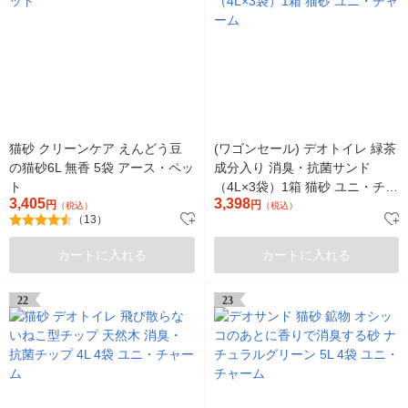
猫砂 クリーンケア えんどう豆
(ワゴンセール) デオトイレ 緑茶
の猫砂6L 無香 5袋 アース・ペッ
成分入り 消臭・抗菌サンド
ト
（4L×3袋）1箱 猫砂 ユニ・チャ
3,405
3,398
円
ーム
円
（税込）
（税込）
（13）
カートに入れる
カートに入れる
22
23