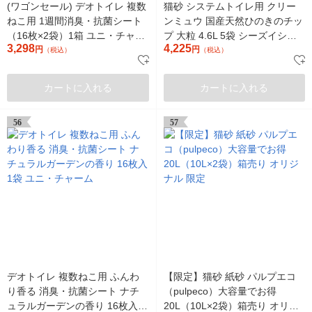
(ワゴンセール) デオトイレ 複数
猫砂 システムトイレ用 クリー
ねこ用 1週間消臭・抗菌シート
ンミュウ 国産天然ひのきのチッ
（16枚×2袋）1箱 ユニ・チャー
プ 大粒 4.6L 5袋 シーズイシハ
3,298
4,225
ム
円
ラ
円
（税込）
（税込）
カートに入れる
カートに入れる
56
57
デオトイレ 複数ねこ用 ふんわ
【限定】猫砂 紙砂 パルプエコ
り香る 消臭・抗菌シート ナチ
（pulpeco）大容量でお得
ュラルガーデンの香り 16枚入 1
20L（10L×2袋）箱売り オリジ