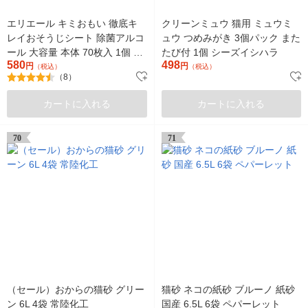
エリエール キミおもい 徹底キ
クリーンミュウ 猫用 ミュウミ
レイおそうじシート 除菌アルコ
ュウ つめみがき 3個パック また
ール 大容量 本体 70枚入 1個 大
たび付 1個 シーズイシハラ
580
498
王製紙
円
円
（税込）
（税込）
（8）
カートに入れる
カートに入れる
70
71
（セール）おからの猫砂 グリー
猫砂 ネコの紙砂 ブルーノ 紙砂
ン 6L 4袋 常陸化工
国産 6.5L 6袋 ペパーレット