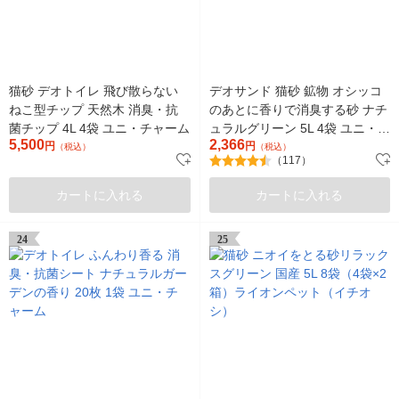
猫砂 デオトイレ 飛び散らない
デオサンド 猫砂 鉱物 オシッコ
ねこ型チップ 天然木 消臭・抗
のあとに香りで消臭する砂 ナチ
菌チップ 4L 4袋 ユニ・チャーム
ュラルグリーン 5L 4袋 ユニ・チ
5,500
2,366
円
ャーム
円
（税込）
（税込）
（117）
カートに入れる
カートに入れる
24
25