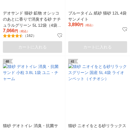
デオサンド 猫砂 鉱物 オシッコ
ブルータイム 紙砂 猫砂 12L 4袋
のあとに香りで消臭する砂 ナチ
サンメイト
3,890
ュラルグリーン 5L 12袋（4袋×3
円
（税込）
7,066
箱）まとめ買い
円
（税込）
（162）
カートに入れる
カートに入れる
40
41
猫砂 デオトイレ 消臭・抗菌サ
猫砂 ニオイをとる砂リラックス