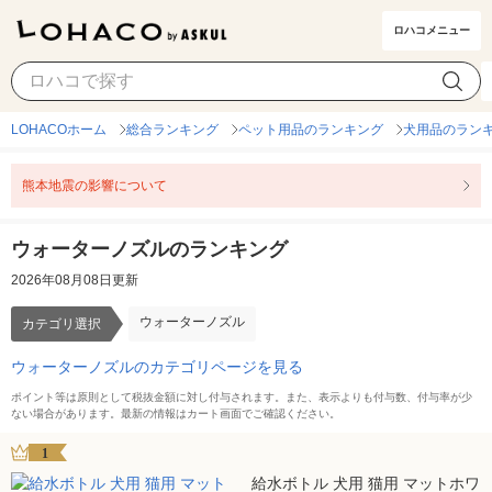
ロハコメニュー
ウォーターノズル
カテゴリ選択
LOHACOホーム
総合ランキング
ペット用品のランキング
犬用品のラン
熊本地震の影響について
ウォーターノズルのランキング
2026年08月08日更新
ウォーターノズル
カテゴリ選択
ウォーターノズルのカテゴリページを見る
ポイント等は原則として税抜金額に対し付与されます。また、表示よりも付与数、付与率が少
ない場合があります。最新の情報はカート画面でご確認ください。
1
給水ボトル 犬用 猫用 マットホワ