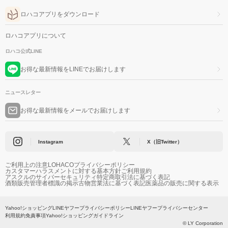
ロハコアプリをダウンロード
ロハコアプリについて
ロハコ公式LINE
お得な最新情報をLINEでお届けします
ニュースレター
お得な最新情報をメールでお届けします
Instagram
X（旧Twitter）
ご利用上の注意
LOHACOプライバシーポリシー
カスタマーハラスメントに対する基本方針
ご利用規約
アスクルのサイバーセキュリティ
特定商取引法に基づく表記
酒類販売管理者標識の掲示
古物営業法に基づく表記
医薬品の販売に関する表示
Yahoo!ショッピング
LINEヤフープライバシーポリシー
LINEヤフープライバシーセンター
利用規約
免責事項
Yahoo!ショッピングガイドライン
© LY Corporation