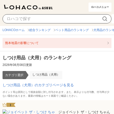
ロハコメニュー
しつけ用品（犬用）
カテゴリ選択
LOHACOホーム
総合ランキング
ペット用品のランキング
犬用品のラン
熊本地震の影響について
しつけ用品（犬用）のランキング
2026年08月08日更新
しつけ用品（犬用）
カテゴリ選択
しつけ用品（犬用）のカテゴリページを見る
ポイント等は原則として税抜金額に対し付与されます。また、表示よりも付与数、付与率が少
ない場合があります。最新の情報はカート画面でご確認ください。
1
ジョイペット ザ・しつけ ちゃん