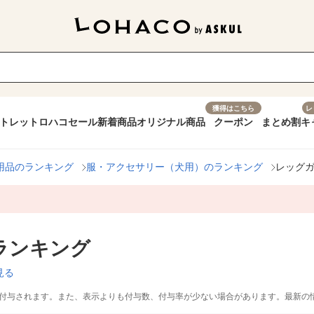
獲得はこちら
レ
トレット
ロハコセール
新着商品
オリジナル商品
クーポン
まとめ割
キ
用品のランキング
服・アクセサリー（犬用）のランキング
レッグ
ランキング
見る
付与されます。また、表示よりも付与数、付与率が少ない場合があります。最新の