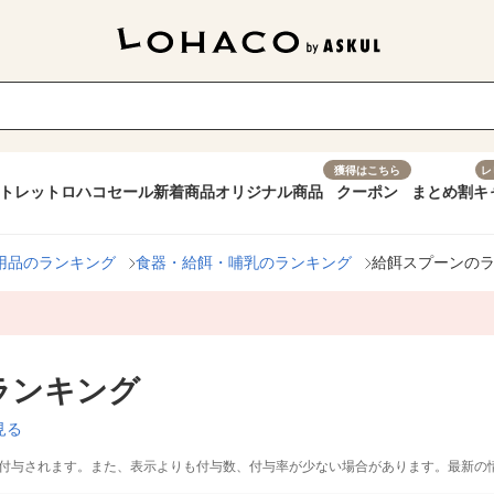
獲得はこちら
レ
トレット
ロハコセール
新着商品
オリジナル商品
クーポン
まとめ割
キ
用品のランキング
食器・給餌・哺乳のランキング
給餌スプーンの
ランキング
見る
付与されます。また、表示よりも付与数、付与率が少ない場合があります。最新の