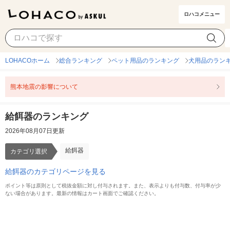
ロハコメニュー
給餌器
カテゴリ選択
LOHACOホーム
総合ランキング
ペット用品のランキング
犬用品のラン
熊本地震の影響について
給餌器のランキング
2026年08月07日更新
給餌器
カテゴリ選択
給餌器のカテゴリページを見る
ポイント等は原則として税抜金額に対し付与されます。また、表示よりも付与数、付与率が少
ない場合があります。最新の情報はカート画面でご確認ください。