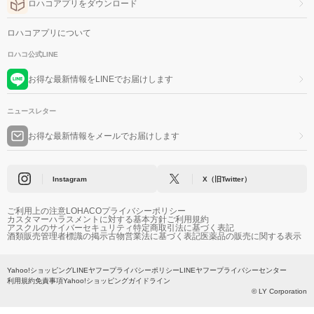
ロハコアプリをダウンロード
ロハコアプリについて
ロハコ公式LINE
お得な最新情報をLINEでお届けします
ニュースレター
お得な最新情報をメールでお届けします
Instagram
X（旧Twitter）
ご利用上の注意
LOHACOプライバシーポリシー
カスタマーハラスメントに対する基本方針
ご利用規約
アスクルのサイバーセキュリティ
特定商取引法に基づく表記
酒類販売管理者標識の掲示
古物営業法に基づく表記
医薬品の販売に関する表示
Yahoo!ショッピング
LINEヤフープライバシーポリシー
LINEヤフープライバシーセンター
利用規約
免責事項
Yahoo!ショッピングガイドライン
© LY Corporation