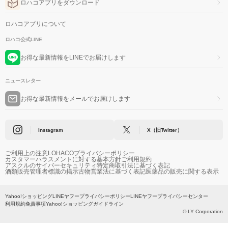
ロハコアプリをダウンロード
ロハコアプリについて
ロハコ公式LINE
お得な最新情報をLINEでお届けします
ニュースレター
お得な最新情報をメールでお届けします
Instagram
X（旧Twitter）
ご利用上の注意
LOHACOプライバシーポリシー
カスタマーハラスメントに対する基本方針
ご利用規約
アスクルのサイバーセキュリティ
特定商取引法に基づく表記
酒類販売管理者標識の掲示
古物営業法に基づく表記
医薬品の販売に関する表示
Yahoo!ショッピング
LINEヤフープライバシーポリシー
LINEヤフープライバシーセンター
利用規約
免責事項
Yahoo!ショッピングガイドライン
© LY Corporation