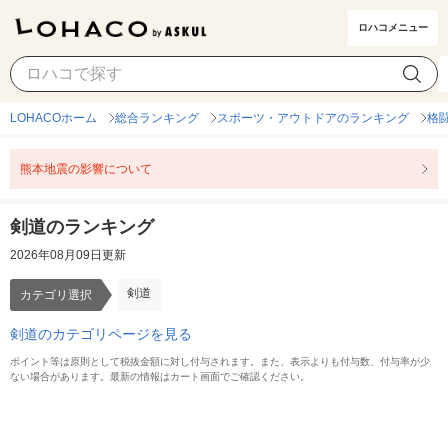
ロハコメニュー
剣道
カテゴリ選択
LOHACOホーム
総合ランキング
スポーツ・アウトドアのランキング
格
熊本地震の影響について
剣道のランキング
2026年08月09日更新
剣道
カテゴリ選択
剣道のカテゴリページを見る
ポイント等は原則として税抜金額に対し付与されます。また、表示よりも付与数、付与率が少
ない場合があります。最新の情報はカート画面でご確認ください。