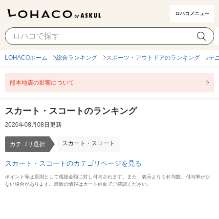
ロハコメニュー
スカート・スコート
カテゴリ選択
LOHACOホーム
総合ランキング
スポーツ・アウトドアのランキング
テ
熊本地震の影響について
スカート・スコートのランキング
2026年08月08日更新
スカート・スコート
カテゴリ選択
スカート・スコートのカテゴリページを見る
ポイント等は原則として税抜金額に対し付与されます。また、表示よりも付与数、付与率が少
ない場合があります。最新の情報はカート画面でご確認ください。