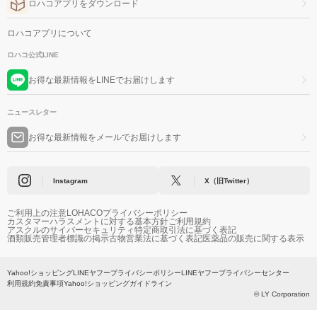
ロハコアプリをダウンロード
ロハコアプリについて
ロハコ公式LINE
お得な最新情報をLINEでお届けします
ニュースレター
お得な最新情報をメールでお届けします
Instagram
X（旧Twitter）
ご利用上の注意
LOHACOプライバシーポリシー
カスタマーハラスメントに対する基本方針
ご利用規約
アスクルのサイバーセキュリティ
特定商取引法に基づく表記
酒類販売管理者標識の掲示
古物営業法に基づく表記
医薬品の販売に関する表示
Yahoo!ショッピング
LINEヤフープライバシーポリシー
LINEヤフープライバシーセンター
利用規約
免責事項
Yahoo!ショッピングガイドライン
© LY Corporation