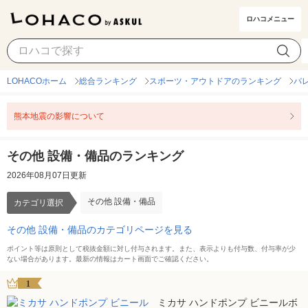
ロハコメニュー
その他 設備・備品
カテゴリ選択
LOHACOホーム
総合ランキング
スポーツ・アウトドアのランキング
バ
熊本地震の影響について
その他 設備・備品のランキング
2026年08月07日更新
その他 設備・備品
カテゴリ選択
その他 設備・備品のカテゴリページを見る
ポイント等は原則として税抜金額に対し付与されます。また、表示よりも付与数、付与率が少
ない場合があります。最新の情報はカート画面でご確認ください。
1
ミカサ ハンドポンプ ビニールボ