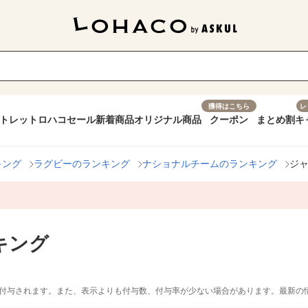
獲得はこちら
レ
トレット
ロハコセール
新着商品
オリジナル商品
クーポン
まとめ割
キ
キング
ラグビーのランキング
ナショナルチームのランキング
ジ
キング
付与されます。また、表示よりも付与数、付与率が少ない場合があります。最新の