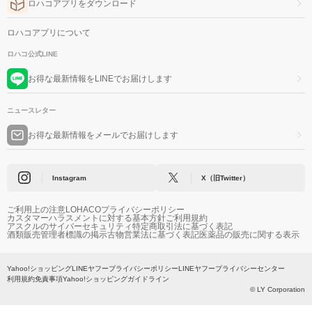
ロハコアプリをダウンロード
ロハコアプリについて
ロハコ公式LINE
お得な最新情報をLINEでお届けします
ニュースレター
お得な最新情報をメールでお届けします
Instagram
X（旧Twitter）
ご利用上の注意
LOHACOプライバシーポリシー
カスタマーハラスメントに対する基本方針
ご利用規約
アスクルのサイバーセキュリティ
特定商取引法に基づく表記
酒類販売管理者標識の掲示
古物営業法に基づく表記
医薬品の販売に関する表示
Yahoo!ショッピング
LINEヤフープライバシーポリシー
LINEヤフープライバシーセンター
利用規約
免責事項
Yahoo!ショッピングガイドライン
© LY Corporation