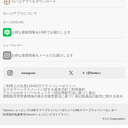
ロハコアプリをダウンロード
ロハコアプリについて
ロハコ公式LINE
お得な最新情報をLINEでお届けします
ニュースレター
お得な最新情報をメールでお届けします
Instagram
X（旧Twitter）
ご利用上の注意
LOHACOプライバシーポリシー
カスタマーハラスメントに対する基本方針
ご利用規約
アスクルのサイバーセキュリティ
特定商取引法に基づく表記
酒類販売管理者標識の掲示
古物営業法に基づく表記
医薬品の販売に関する表示
Yahoo!ショッピング
LINEヤフープライバシーポリシー
LINEヤフープライバシーセンター
利用規約
免責事項
Yahoo!ショッピングガイドライン
© LY Corporation