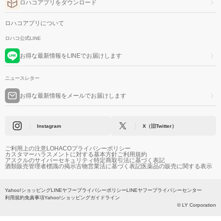
ロハコアプリをダウンロード
ロハコアプリについて
ロハコ公式LINE
お得な最新情報をLINEでお届けします
ニュースレター
お得な最新情報をメールでお届けします
Instagram
X（旧Twitter）
ご利用上の注意
LOHACOプライバシーポリシー
カスタマーハラスメントに対する基本方針
ご利用規約
アスクルのサイバーセキュリティ
特定商取引法に基づく表記
酒類販売管理者標識の掲示
古物営業法に基づく表記
医薬品の販売に関する表示
Yahoo!ショッピング
LINEヤフープライバシーポリシー
LINEヤフープライバシーセンター
利用規約
免責事項
Yahoo!ショッピングガイドライン
© LY Corporation