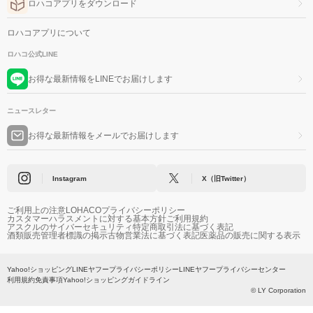
ロハコアプリをダウンロード
ロハコアプリについて
ロハコ公式LINE
お得な最新情報をLINEでお届けします
ニュースレター
お得な最新情報をメールでお届けします
Instagram
X（旧Twitter）
ご利用上の注意
LOHACOプライバシーポリシー
カスタマーハラスメントに対する基本方針
ご利用規約
アスクルのサイバーセキュリティ
特定商取引法に基づく表記
酒類販売管理者標識の掲示
古物営業法に基づく表記
医薬品の販売に関する表示
Yahoo!ショッピング
LINEヤフープライバシーポリシー
LINEヤフープライバシーセンター
利用規約
免責事項
Yahoo!ショッピングガイドライン
© LY Corporation