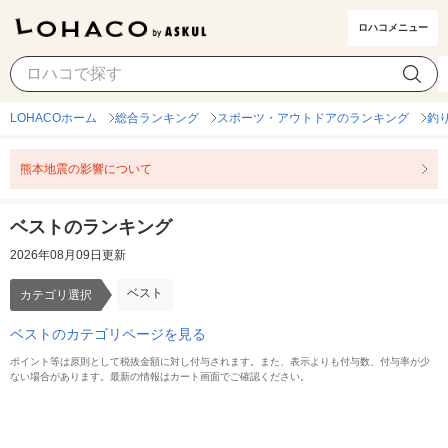
ロハコメニュー
ベスト
カテゴリ選択
LOHACOホーム
総合ランキング
スポーツ・アウトドアのランキング
釣
熊本地震の影響について
ベストのランキング
2026年08月09日更新
ベスト
カテゴリ選択
ベストのカテゴリページを見る
ポイント等は原則として税抜金額に対し付与されます。また、表示よりも付与数、付与率が少
ない場合があります。最新の情報はカート画面でご確認ください。