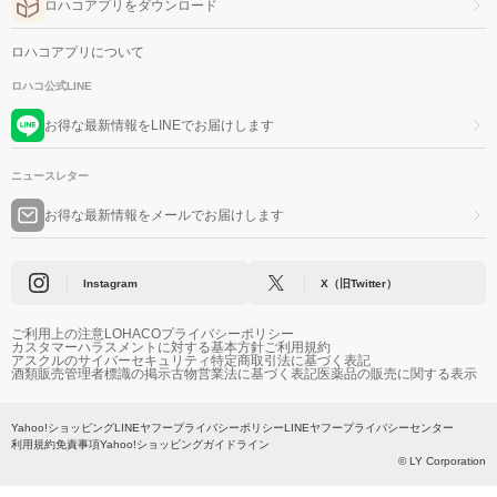
ロハコアプリをダウンロード
ロハコアプリについて
ロハコ公式LINE
お得な最新情報をLINEでお届けします
ニュースレター
お得な最新情報をメールでお届けします
Instagram
X（旧Twitter）
ご利用上の注意
LOHACOプライバシーポリシー
カスタマーハラスメントに対する基本方針
ご利用規約
アスクルのサイバーセキュリティ
特定商取引法に基づく表記
酒類販売管理者標識の掲示
古物営業法に基づく表記
医薬品の販売に関する表示
Yahoo!ショッピング
LINEヤフープライバシーポリシー
LINEヤフープライバシーセンター
利用規約
免責事項
Yahoo!ショッピングガイドライン
© LY Corporation