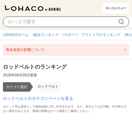
ロハコメニュー
ロッドベルト
カテゴリ選択
LOHACOホーム
総合ランキング
スポーツ・アウトドアのランキング
釣
熊本地震の影響について
ロッドベルトのランキング
2026年08月09日更新
ロッドベルト
カテゴリ選択
ロッドベルトのカテゴリページを見る
ポイント等は原則として税抜金額に対し付与されます。また、表示よりも付与数、付与率が少
ない場合があります。最新の情報はカート画面でご確認ください。