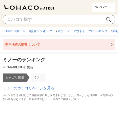
ロハコメニュー
ミノー
カテゴリ選択
LOHACOホーム
総合ランキング
スポーツ・アウトドアのランキング
釣
熊本地震の影響について
ミノーのランキング
2026年08月06日更新
ミノー
カテゴリ選択
ミノーのカテゴリページを見る
ポイント等は原則として税抜金額に対し付与されます。また、表示よりも付与数、付与率が少
ない場合があります。最新の情報はカート画面でご確認ください。