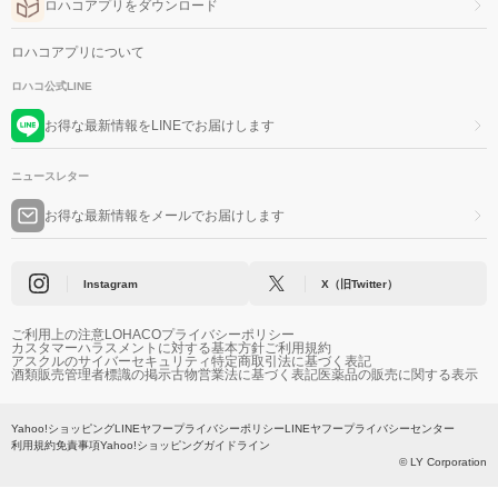
ロハコアプリをダウンロード
ロハコアプリについて
ロハコ公式LINE
お得な最新情報をLINEでお届けします
ニュースレター
お得な最新情報をメールでお届けします
Instagram
X（旧Twitter）
ご利用上の注意
LOHACOプライバシーポリシー
カスタマーハラスメントに対する基本方針
ご利用規約
アスクルのサイバーセキュリティ
特定商取引法に基づく表記
酒類販売管理者標識の掲示
古物営業法に基づく表記
医薬品の販売に関する表示
Yahoo!ショッピング
LINEヤフープライバシーポリシー
LINEヤフープライバシーセンター
利用規約
免責事項
Yahoo!ショッピングガイドライン
© LY Corporation