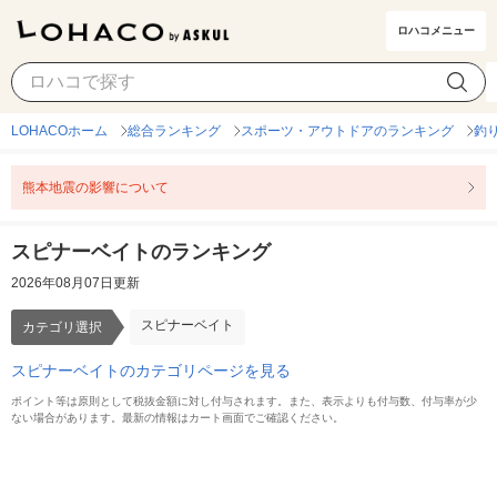
ロハコメニュー
スピナーベイト
カテゴリ選択
LOHACOホーム
総合ランキング
スポーツ・アウトドアのランキング
釣
熊本地震の影響について
スピナーベイトのランキング
2026年08月07日更新
スピナーベイト
カテゴリ選択
スピナーベイトのカテゴリページを見る
ポイント等は原則として税抜金額に対し付与されます。また、表示よりも付与数、付与率が少
ない場合があります。最新の情報はカート画面でご確認ください。