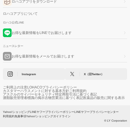
ロハコアプリをダウンロード
ロハコアプリについて
ロハコ公式LINE
お得な最新情報をLINEでお届けします
ニュースレター
お得な最新情報をメールでお届けします
Instagram
X（旧Twitter）
ご利用上の注意
LOHACOプライバシーポリシー
カスタマーハラスメントに対する基本方針
ご利用規約
アスクルのサイバーセキュリティ
特定商取引法に基づく表記
酒類販売管理者標識の掲示
古物営業法に基づく表記
医薬品の販売に関する表示
Yahoo!ショッピング
LINEヤフープライバシーポリシー
LINEヤフープライバシーセンター
利用規約
免責事項
Yahoo!ショッピングガイドライン
© LY Corporation