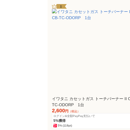
1
イワタニ カセットガス トーチバーナー II C
TC-ODORP 1台
2,600
円
（税込）
ログイン&全額PayPay支払いで
5%獲得
5%
(118pt)