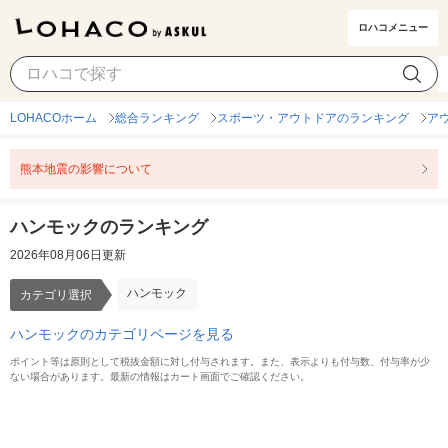
ロハコメニュー
ハンモック
カテゴリ選択
LOHACOホーム
総合ランキング
スポーツ・アウトドアのランキング
ア
熊本地震の影響について
ハンモックのランキング
2026年08月06日更新
ハンモック
カテゴリ選択
ハンモックのカテゴリページを見る
ポイント等は原則として税抜金額に対し付与されます。また、表示よりも付与数、付与率が少
ない場合があります。最新の情報はカート画面でご確認ください。