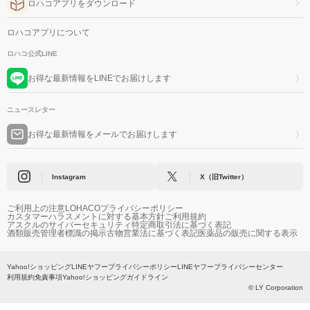
ロハコアプリをダウンロード
ロハコアプリについて
ロハコ公式LINE
お得な最新情報をLINEでお届けします
ニュースレター
お得な最新情報をメールでお届けします
Instagram
X（旧Twitter）
ご利用上の注意
LOHACOプライバシーポリシー
カスタマーハラスメントに対する基本方針
ご利用規約
アスクルのサイバーセキュリティ
特定商取引法に基づく表記
酒類販売管理者標識の掲示
古物営業法に基づく表記
医薬品の販売に関する表示
Yahoo!ショッピング
LINEヤフープライバシーポリシー
LINEヤフープライバシーセンター
利用規約
免責事項
Yahoo!ショッピングガイドライン
© LY Corporation