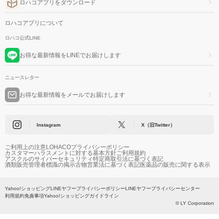
ロハコアプリをダウンロード
ロハコアプリについて
ロハコ公式LINE
お得な最新情報をLINEでお届けします
ニュースレター
お得な最新情報をメールでお届けします
Instagram
X（旧Twitter）
ご利用上の注意
LOHACOプライバシーポリシー
カスタマーハラスメントに対する基本方針
ご利用規約
アスクルのサイバーセキュリティ
特定商取引法に基づく表記
酒類販売管理者標識の掲示
古物営業法に基づく表記
医薬品の販売に関する表示
Yahoo!ショッピング
LINEヤフープライバシーポリシー
LINEヤフープライバシーセンター
利用規約
免責事項
Yahoo!ショッピングガイドライン
© LY Corporation