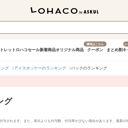
獲得はこちら
レ
トレット
ロハコセール
新着商品
オリジナル商品
クーポン
まとめ割
キ
キング
アイスホッケーのランキング
パックのランキング
ング
付与されます。また、表示よりも付与数、付与率が少ない場合があります。最新の