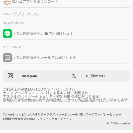
ロハコアプリをダウンロード
ロハコアプリについて
ロハコ公式LINE
お得な最新情報をLINEでお届けします
ニュースレター
お得な最新情報をメールでお届けします
Instagram
X（旧Twitter）
ご利用上の注意
LOHACOプライバシーポリシー
カスタマーハラスメントに対する基本方針
ご利用規約
アスクルのサイバーセキュリティ
特定商取引法に基づく表記
酒類販売管理者標識の掲示
古物営業法に基づく表記
医薬品の販売に関する表示
Yahoo!ショッピング
LINEヤフープライバシーポリシー
LINEヤフープライバシーセンター
利用規約
免責事項
Yahoo!ショッピングガイドライン
© LY Corporation