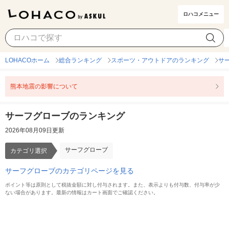
ロハコメニュー
サーフグローブ
カテゴリ選択
LOHACOホーム
総合ランキング
スポーツ・アウトドアのランキング
サ
熊本地震の影響について
サーフグローブのランキング
2026年08月09日更新
サーフグローブ
カテゴリ選択
サーフグローブのカテゴリページを見る
ポイント等は原則として税抜金額に対し付与されます。また、表示よりも付与数、付与率が少
ない場合があります。最新の情報はカート画面でご確認ください。