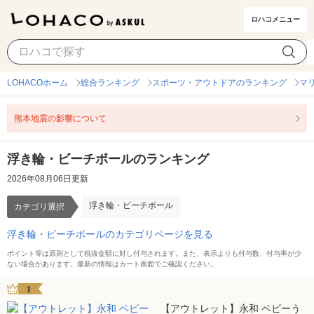
ロハコメニュー
浮き輪・ビーチボール
カテゴリ選択
LOHACOホーム
総合ランキング
スポーツ・アウトドアのランキング
マ
熊本地震の影響について
浮き輪・ビーチボールのランキング
2026年08月06日更新
浮き輪・ビーチボール
カテゴリ選択
浮き輪・ビーチボールのカテゴリページを見る
ポイント等は原則として税抜金額に対し付与されます。また、表示よりも付与数、付与率が少
ない場合があります。最新の情報はカート画面でご確認ください。
1
【アウトレット】永和 ベビーう