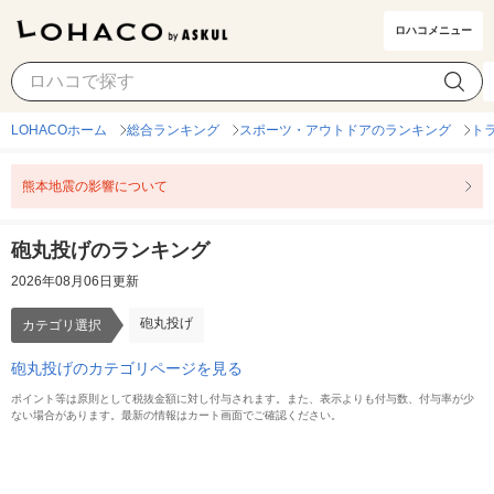
ロハコメニュー
砲丸投げ
カテゴリ選択
LOHACOホーム
総合ランキング
スポーツ・アウトドアのランキング
ト
熊本地震の影響について
砲丸投げのランキング
2026年08月06日更新
砲丸投げ
カテゴリ選択
砲丸投げのカテゴリページを見る
ポイント等は原則として税抜金額に対し付与されます。また、表示よりも付与数、付与率が少
ない場合があります。最新の情報はカート画面でご確認ください。