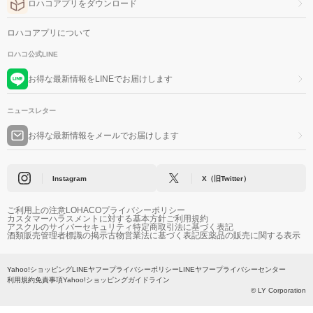
ロハコアプリをダウンロード
ロハコアプリについて
ロハコ公式LINE
お得な最新情報をLINEでお届けします
ニュースレター
お得な最新情報をメールでお届けします
Instagram
X（旧Twitter）
ご利用上の注意
LOHACOプライバシーポリシー
カスタマーハラスメントに対する基本方針
ご利用規約
アスクルのサイバーセキュリティ
特定商取引法に基づく表記
酒類販売管理者標識の掲示
古物営業法に基づく表記
医薬品の販売に関する表示
Yahoo!ショッピング
LINEヤフープライバシーポリシー
LINEヤフープライバシーセンター
利用規約
免責事項
Yahoo!ショッピングガイドライン
© LY Corporation