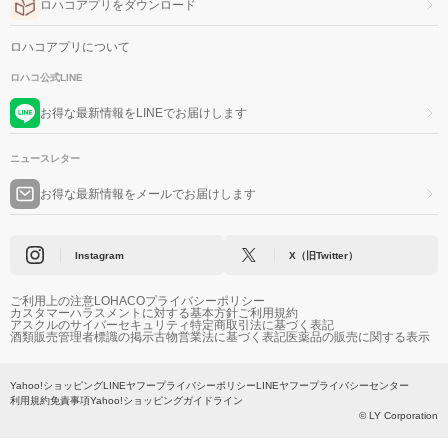
ロハコアプリをダウンロード
ロハコアプリについて
ロハコ公式LINE
お得な最新情報をLINEでお届けします
ニュースレター
お得な最新情報をメールでお届けします
Instagram
X（旧Twitter）
ご利用上の注意
LOHACOプライバシーポリシー
カスタマーハラスメントに対する基本方針
ご利用規約
アスクルのサイバーセキュリティ
特定商取引法に基づく表記
酒類販売管理者標識の掲示
古物営業法に基づく表記
医薬品の販売に関する表示
Yahoo!ショッピング
LINEヤフープライバシーポリシー
LINEヤフープライバシーセンター
利用規約
免責事項
Yahoo!ショッピングガイドライン
© LY Corporation