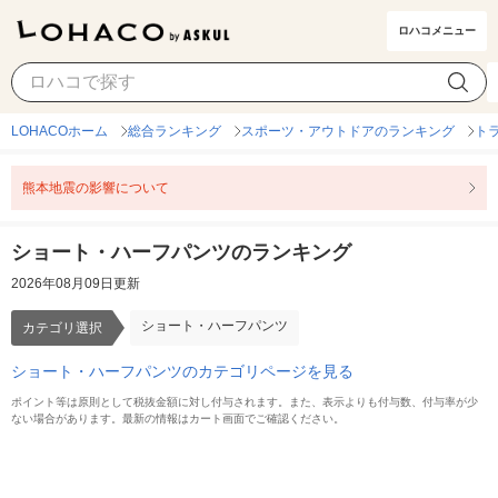
ロハコメニュー
ショート・ハーフパンツ
カテゴリ選択
LOHACOホーム
総合ランキング
スポーツ・アウトドアのランキング
ト
熊本地震の影響について
ショート・ハーフパンツのランキング
2026年08月09日更新
ショート・ハーフパンツ
カテゴリ選択
ショート・ハーフパンツのカテゴリページを見る
ポイント等は原則として税抜金額に対し付与されます。また、表示よりも付与数、付与率が少
ない場合があります。最新の情報はカート画面でご確認ください。