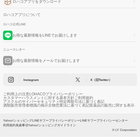
ロハコアプリをダウンロード
ロハコアプリについて
ロハコ公式LINE
お得な最新情報をLINEでお届けします
ニュースレター
お得な最新情報をメールでお届けします
Instagram
X（旧Twitter）
ご利用上の注意
LOHACOプライバシーポリシー
カスタマーハラスメントに対する基本方針
ご利用規約
アスクルのサイバーセキュリティ
特定商取引法に基づく表記
酒類販売管理者標識の掲示
古物営業法に基づく表記
医薬品の販売に関する表示
Yahoo!ショッピング
LINEヤフープライバシーポリシー
LINEヤフープライバシーセンター
利用規約
免責事項
Yahoo!ショッピングガイドライン
© LY Corporation