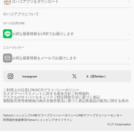
ロハコアプリをダウンロード
ロハコアプリについて
ロハコ公式LINE
お得な最新情報をLINEでお届けします
ニュースレター
お得な最新情報をメールでお届けします
Instagram
X（旧Twitter）
ご利用上の注意
LOHACOプライバシーポリシー
カスタマーハラスメントに対する基本方針
ご利用規約
アスクルのサイバーセキュリティ
特定商取引法に基づく表記
酒類販売管理者標識の掲示
古物営業法に基づく表記
医薬品の販売に関する表示
Yahoo!ショッピング
LINEヤフープライバシーポリシー
LINEヤフープライバシーセンター
利用規約
免責事項
Yahoo!ショッピングガイドライン
© LY Corporation