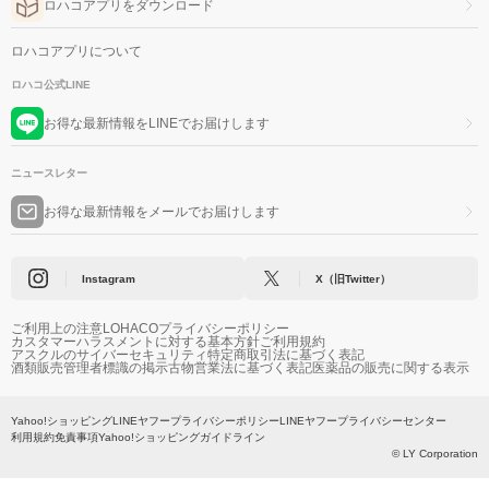
ロハコアプリをダウンロード
ロハコアプリについて
ロハコ公式LINE
お得な最新情報をLINEでお届けします
ニュースレター
お得な最新情報をメールでお届けします
Instagram
X（旧Twitter）
ご利用上の注意
LOHACOプライバシーポリシー
カスタマーハラスメントに対する基本方針
ご利用規約
アスクルのサイバーセキュリティ
特定商取引法に基づく表記
酒類販売管理者標識の掲示
古物営業法に基づく表記
医薬品の販売に関する表示
Yahoo!ショッピング
LINEヤフープライバシーポリシー
LINEヤフープライバシーセンター
利用規約
免責事項
Yahoo!ショッピングガイドライン
© LY Corporation