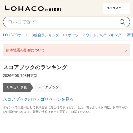
ロハコメニュー
スコアブック
カテゴリ選択
LOHACOホーム
総合ランキング
スポーツ・アウトドアのランキング
野
熊本地震の影響について
スコアブックのランキング
2026年08月08日更新
スコアブック
カテゴリ選択
スコアブックのカテゴリページを見る
ポイント等は原則として税抜金額に対し付与されます。また、表示よりも付与数、付与率が少
ない場合があります。最新の情報はカート画面でご確認ください。