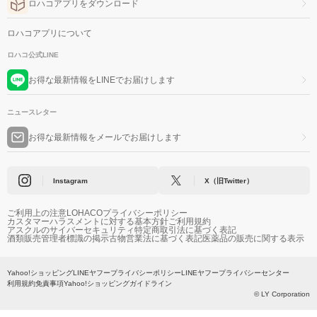
ロハコアプリをダウンロード
ロハコアプリについて
ロハコ公式LINE
お得な最新情報をLINEでお届けします
ニュースレター
お得な最新情報をメールでお届けします
Instagram
X（旧Twitter）
ご利用上の注意
LOHACOプライバシーポリシー
カスタマーハラスメントに対する基本方針
ご利用規約
アスクルのサイバーセキュリティ
特定商取引法に基づく表記
酒類販売管理者標識の掲示
古物営業法に基づく表記
医薬品の販売に関する表示
Yahoo!ショッピング
LINEヤフープライバシーポリシー
LINEヤフープライバシーセンター
利用規約
免責事項
Yahoo!ショッピングガイドライン
© LY Corporation