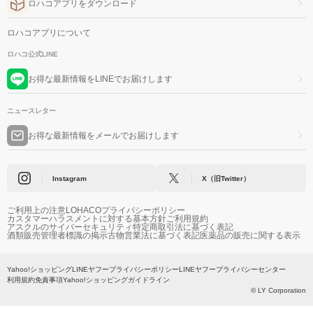
ロハコアプリをダウンロード
ロハコアプリについて
ロハコ公式LINE
お得な最新情報をLINEでお届けします
ニュースレター
お得な最新情報をメールでお届けします
Instagram
X（旧Twitter）
ご利用上の注意
LOHACOプライバシーポリシー
カスタマーハラスメントに対する基本方針
ご利用規約
アスクルのサイバーセキュリティ
特定商取引法に基づく表記
酒類販売管理者標識の掲示
古物営業法に基づく表記
医薬品の販売に関する表示
Yahoo!ショッピング
LINEヤフープライバシーポリシー
LINEヤフープライバシーセンター
利用規約
免責事項
Yahoo!ショッピングガイドライン
© LY Corporation