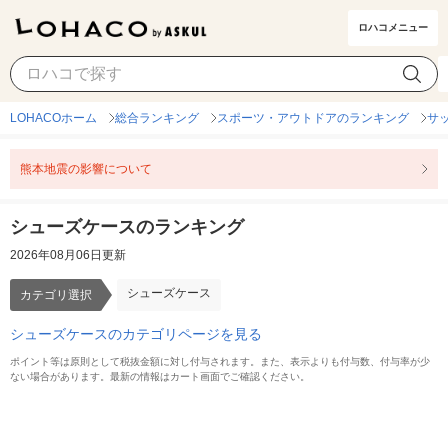
ロハコメニュー
シューズケース
カテゴリ選択
LOHACOホーム
総合ランキング
スポーツ・アウトドアのランキング
サ
熊本地震の影響について
シューズケースのランキング
2026年08月06日更新
シューズケース
カテゴリ選択
シューズケースのカテゴリページを見る
ポイント等は原則として税抜金額に対し付与されます。また、表示よりも付与数、付与率が少
ない場合があります。最新の情報はカート画面でご確認ください。