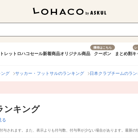
獲得はこちら
レ
トレット
ロハコセール
新着商品
オリジナル商品
クーポン
まとめ割
キ
キング
サッカー・フットサルのランキング
日本クラブチームのラン
ランキング
見る
付与されます。また、表示よりも付与数、付与率が少ない場合があります。最新の