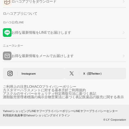
ロハコアプリをダウンロード
ロハコアプリについて
ロハコ公式LINE
お得な最新情報をLINEでお届けします
ニュースレター
お得な最新情報をメールでお届けします
Instagram
X（旧Twitter）
ご利用上の注意
LOHACOプライバシーポリシー
カスタマーハラスメントに対する基本方針
ご利用規約
アスクルのサイバーセキュリティ
特定商取引法に基づく表記
酒類販売管理者標識の掲示
古物営業法に基づく表記
医薬品の販売に関する表示
Yahoo!ショッピング
LINEヤフープライバシーポリシー
LINEヤフープライバシーセンター
利用規約
免責事項
Yahoo!ショッピングガイドライン
© LY Corporation