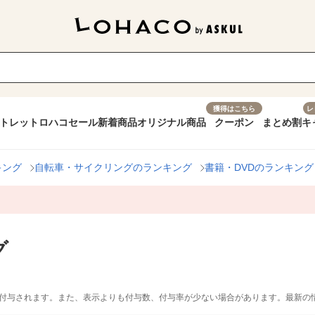
獲得はこちら
レ
トレット
ロハコセール
新着商品
オリジナル商品
クーポン
まとめ割
キ
キング
自転車・サイクリングのランキング
書籍・DVDのランキング
グ
付与されます。また、表示よりも付与数、付与率が少ない場合があります。最新の