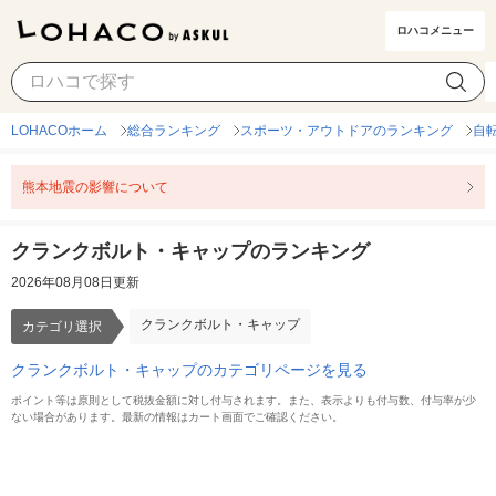
ロハコメニュー
クランクボルト・キャップ
カテゴリ選択
LOHACOホーム
総合ランキング
スポーツ・アウトドアのランキング
自
熊本地震の影響について
クランクボルト・キャップのランキング
2026年08月08日更新
クランクボルト・キャップ
カテゴリ選択
クランクボルト・キャップのカテゴリページを見る
ポイント等は原則として税抜金額に対し付与されます。また、表示よりも付与数、付与率が少
ない場合があります。最新の情報はカート画面でご確認ください。