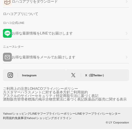
ロハコアプリをダウンロード
ロハコアプリについて
ロハコ公式LINE
お得な最新情報をLINEでお届けします
ニュースレター
お得な最新情報をメールでお届けします
Instagram
X（旧Twitter）
ご利用上の注意
LOHACOプライバシーポリシー
カスタマーハラスメントに対する基本方針
ご利用規約
アスクルのサイバーセキュリティ
特定商取引法に基づく表記
酒類販売管理者標識の掲示
古物営業法に基づく表記
医薬品の販売に関する表示
Yahoo!ショッピング
LINEヤフープライバシーポリシー
LINEヤフープライバシーセンター
利用規約
免責事項
Yahoo!ショッピングガイドライン
© LY Corporation