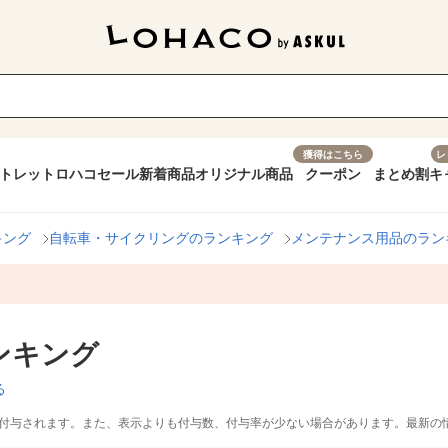
獲得はこちら
レ
トレット
ロハコセール
新着商品
オリジナル商品
クーポン
まとめ割
キ
キング
自転車・サイクリングのランキング
メンテナンス用品のラン
ンキング
る
付与されます。また、表示よりも付与数、付与率が少ない場合があります。最新の