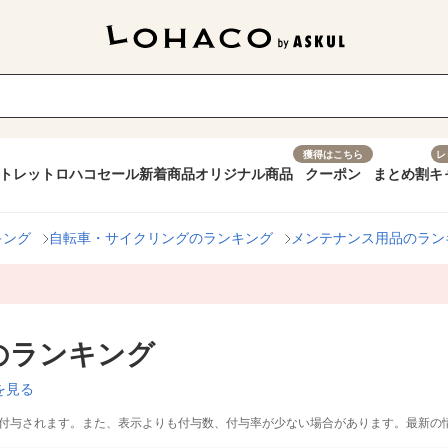
獲得はこちら
レ
トレット
ロハコセール
新着商品
オリジナル商品
クーポン
まとめ割
キ
キング
自転車・サイクリングのランキング
メンテナンス用品のラン
のランキング
を見る
付与されます。また、表示よりも付与数、付与率が少ない場合があります。最新の