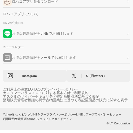
ロハコアプリをダウンロード
ロハコアプリについて
ロハコ公式LINE
お得な最新情報をLINEでお届けします
ニュースレター
お得な最新情報をメールでお届けします
Instagram
X（旧Twitter）
ご利用上の注意
LOHACOプライバシーポリシー
カスタマーハラスメントに対する基本方針
ご利用規約
アスクルのサイバーセキュリティ
特定商取引法に基づく表記
酒類販売管理者標識の掲示
古物営業法に基づく表記
医薬品の販売に関する表示
Yahoo!ショッピング
LINEヤフープライバシーポリシー
LINEヤフープライバシーセンター
利用規約
免責事項
Yahoo!ショッピングガイドライン
© LY Corporation