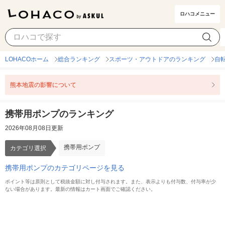
ロハコメニュー
携帯用ポンプ
カテゴリ選択
LOHACOホーム
総合ランキング
スポーツ・アウトドアのランキング
自
熊本地震の影響について
携帯用ポンプのランキング
2026年08月08日更新
携帯用ポンプ
カテゴリ選択
携帯用ポンプのカテゴリページを見る
ポイント等は原則として税抜金額に対し付与されます。また、表示よりも付与数、付与率が少
ない場合があります。最新の情報はカート画面でご確認ください。