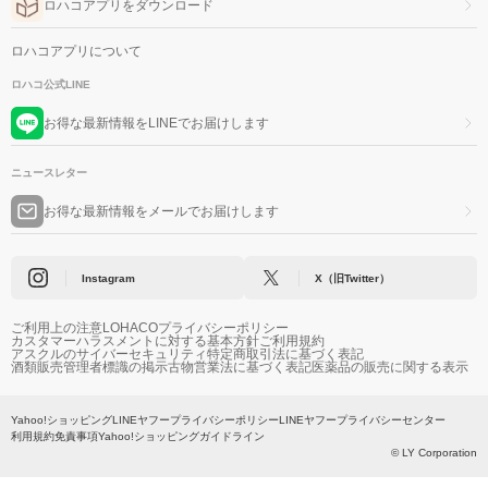
ロハコアプリをダウンロード
ロハコアプリについて
ロハコ公式LINE
お得な最新情報をLINEでお届けします
ニュースレター
お得な最新情報をメールでお届けします
Instagram
X（旧Twitter）
ご利用上の注意
LOHACOプライバシーポリシー
カスタマーハラスメントに対する基本方針
ご利用規約
アスクルのサイバーセキュリティ
特定商取引法に基づく表記
酒類販売管理者標識の掲示
古物営業法に基づく表記
医薬品の販売に関する表示
Yahoo!ショッピング
LINEヤフープライバシーポリシー
LINEヤフープライバシーセンター
利用規約
免責事項
Yahoo!ショッピングガイドライン
© LY Corporation