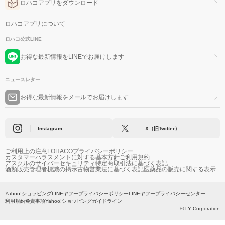
ロハコアプリをダウンロード
ロハコアプリについて
ロハコ公式LINE
お得な最新情報をLINEでお届けします
ニュースレター
お得な最新情報をメールでお届けします
Instagram
X（旧Twitter）
ご利用上の注意
LOHACOプライバシーポリシー
カスタマーハラスメントに対する基本方針
ご利用規約
アスクルのサイバーセキュリティ
特定商取引法に基づく表記
酒類販売管理者標識の掲示
古物営業法に基づく表記
医薬品の販売に関する表示
Yahoo!ショッピング
LINEヤフープライバシーポリシー
LINEヤフープライバシーセンター
利用規約
免責事項
Yahoo!ショッピングガイドライン
© LY Corporation