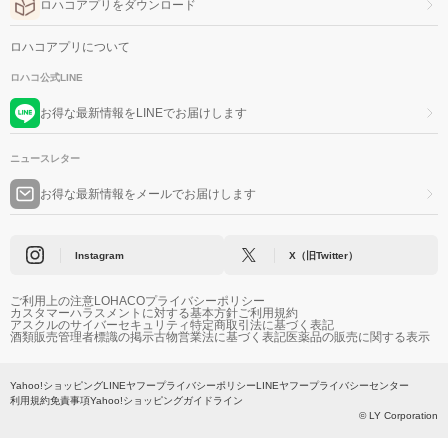
ロハコアプリをダウンロード
ロハコアプリについて
ロハコ公式LINE
お得な最新情報をLINEでお届けします
ニュースレター
お得な最新情報をメールでお届けします
Instagram
X（旧Twitter）
ご利用上の注意
LOHACOプライバシーポリシー
カスタマーハラスメントに対する基本方針
ご利用規約
アスクルのサイバーセキュリティ
特定商取引法に基づく表記
酒類販売管理者標識の掲示
古物営業法に基づく表記
医薬品の販売に関する表示
Yahoo!ショッピング
LINEヤフープライバシーポリシー
LINEヤフープライバシーセンター
利用規約
免責事項
Yahoo!ショッピングガイドライン
© LY Corporation