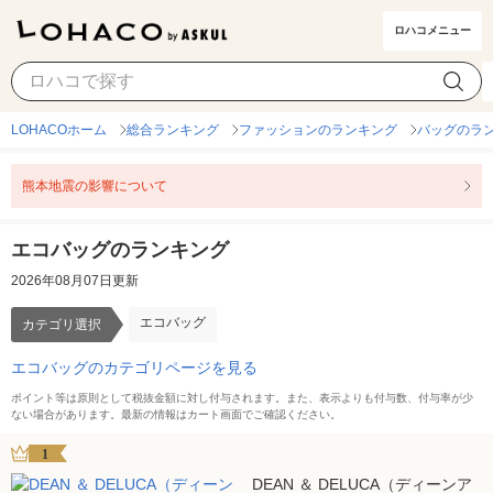
ロハコメニュー
エコバッグ
カテゴリ選択
LOHACOホーム
総合ランキング
ファッションのランキング
バッグのラ
熊本地震の影響について
エコバッグのランキング
2026年08月07日更新
エコバッグ
カテゴリ選択
エコバッグのカテゴリページを見る
ポイント等は原則として税抜金額に対し付与されます。また、表示よりも付与数、付与率が少
ない場合があります。最新の情報はカート画面でご確認ください。
1
DEAN ＆ DELUCA（ディーンア