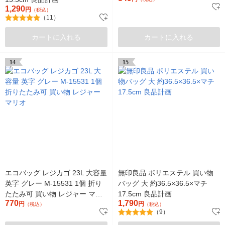
1,290
円
（税込）
（11）
カートに入れる
カートに入れる
14
15
エコバッグ レジカゴ 23L 大容量
無印良品 ポリエステル 買い物
英字 グレー M-15531 1個 折り
バッグ 大 約36.5×36.5×マチ
たたみ可 買い物 レジャー マリ
17.5cm 良品計画
770
1,790
オ
円
円
（税込）
（税込）
（9）