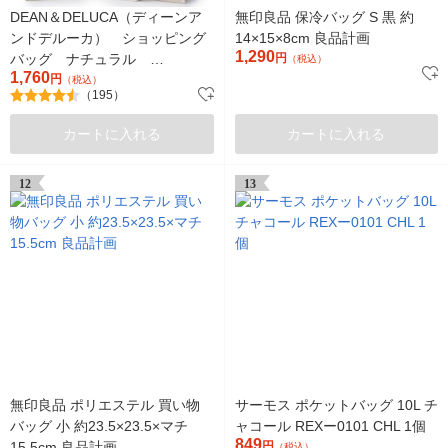
DEAN＆DELUCA（ディーンア
無印良品 保冷バッグ S 黒 約
ンドデルーカ） ショッピング
14×15×8cm 良品計画
1,290
バッグ ナチュラル
円
（税込）
1,760
2000814201684
円
（税込）
（195）
カートに入れる
カートに入れる
12
13
無印良品 ポリエステル 買い物
サーモス ポケットバッグ 10L チ
バッグ 小 約23.5×23.5×マチ
ャコール REXー0101 CHL 1個
849
15.5cm 良品計画
円
（税込）