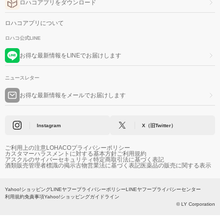
ロハコアプリをダウンロード
ロハコアプリについて
ロハコ公式LINE
お得な最新情報をLINEでお届けします
ニュースレター
お得な最新情報をメールでお届けします
Instagram
X（旧Twitter）
ご利用上の注意
LOHACOプライバシーポリシー
カスタマーハラスメントに対する基本方針
ご利用規約
アスクルのサイバーセキュリティ
特定商取引法に基づく表記
酒類販売管理者標識の掲示
古物営業法に基づく表記
医薬品の販売に関する表示
Yahoo!ショッピング
LINEヤフープライバシーポリシー
LINEヤフープライバシーセンター
利用規約
免責事項
Yahoo!ショッピングガイドライン
© LY Corporation