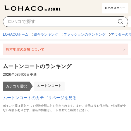
ロハコメニュー
ムートンコート
カテゴリ選択
LOHACOホーム
総合ランキング
ファッションのランキング
アウターの
熊本地震の影響について
ムートンコートのランキング
2026年08月06日更新
ムートンコート
カテゴリ選択
ムートンコートのカテゴリページを見る
ポイント等は原則として税抜金額に対し付与されます。また、表示よりも付与数、付与率が少
ない場合があります。最新の情報はカート画面でご確認ください。