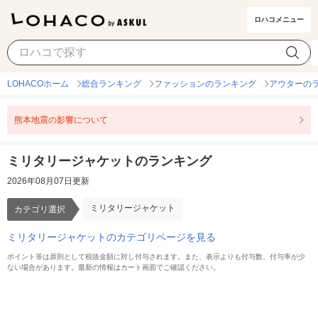
ロハコメニュー
ミリタリージャケット
カテゴリ選択
LOHACOホーム
総合ランキング
ファッションのランキング
アウターの
熊本地震の影響について
ミリタリージャケットのランキング
2026年08月07日更新
ミリタリージャケット
カテゴリ選択
ミリタリージャケットのカテゴリページを見る
ポイント等は原則として税抜金額に対し付与されます。また、表示よりも付与数、付与率が少
ない場合があります。最新の情報はカート画面でご確認ください。